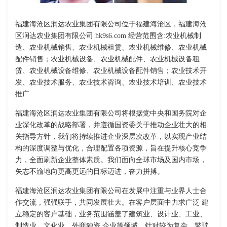
福建海沧区润达农业集团有限公司位于福建海沧区，福建海沧
区润达农业集团有限公司 hk9s6.com 经营范围含:农业机械制
造、农业机械销售、农业机械租赁、农业机械维修、农业机械
配件销售；农业机械设备、农业机械配件、农业机械设备租
赁、农业机械设备维修、农业机械设备配件销售；农业技术开
发、农业技术服务、农业技术咨询、农业技术培训、农业技术
推广
福建海沧区润达农业集团有限公司将根据党中央和国务院对企
业深化改革的战略部署，并遵循国资委关于推动企业壮大的相
关指导方针，我们将持续推进企业深层次改革，以实现产业结
构的深度调整与优化，合理配置各项资源，旨在提升核心竞争
力，全面刷新企业整体素质。我们面向全球市场及国内市场，
矢志不渝地向更高更远的目标迈进，奋力拼搏。
福建海沧区润达农业集团有限公司在发展中注重与业界人士合
作交流，强强联手，共同发展壮大。在客户层面中力求广泛 建
立稳定的客户基础，业务范围涵盖了建筑业、设计业、工业、
制造业、文化业、外商独资 企业等领域，针对较为复杂、繁琐